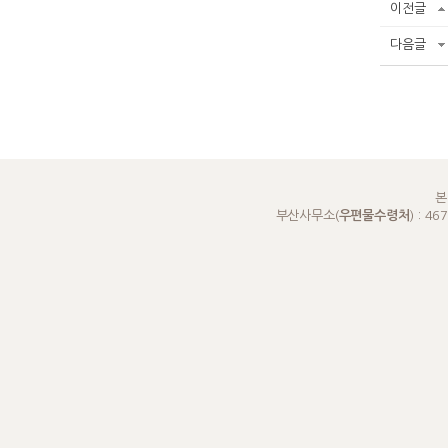
이전글
다음글
본
부산사무소(
우편물수령처
) : 