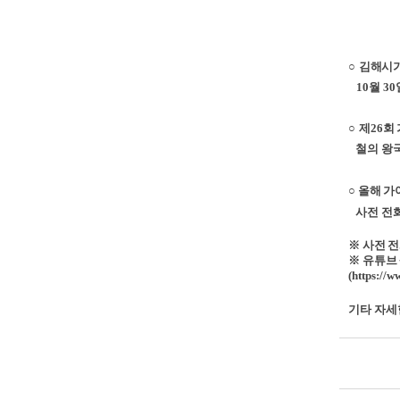
○
김해시
10
월
30
○
제
26
회
철의 왕국
○
올해 가
사전 전화
※
사전 
※
유튜브
(
https:/
기타 자세