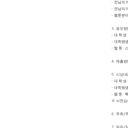
전남의 
-
전남의 
-
웹툰분
-
응모방
3.
대 학 생
-
대학원
-
웹 툰
스
-
:
제출방
4.
시상내
5.
대 학 생
-
대학원
-
웹 툰
-
:
※
사전심
주최
6.
/
일자
7.
/