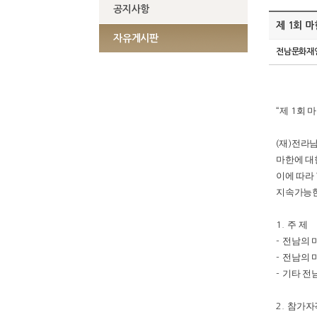
공지사항
제 1회 
자유게시판
전남문화재
제
회 
“
1
재
전라남
(
)
마한에 대
이에 따라
지속가능한
주 제
1.
전남의 
-
전남의 
-
기타 전
-
참가자
2.