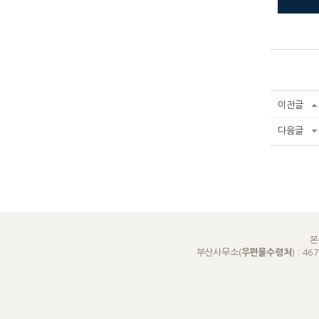
이전글
다음글
본
부산사무소(
우편물수령처
) : 